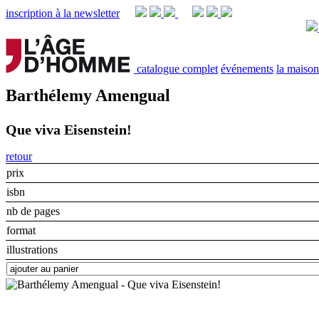
inscription à la newsletter
catalogue complet
événements
la maison
Barthélemy Amengual
Que viva Eisenstein!
retour
prix
isbn
nb de pages
format
illustrations