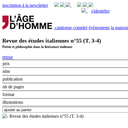
inscription à la newsletter
s'identifier
catalogue complet
événements
la maison
Revue des études italiennes n°55 (T. 3-4)
Poésie et philosophie dans la littérature italienne
retour
prix
isbn
publication
nb de pages
format
illustrations