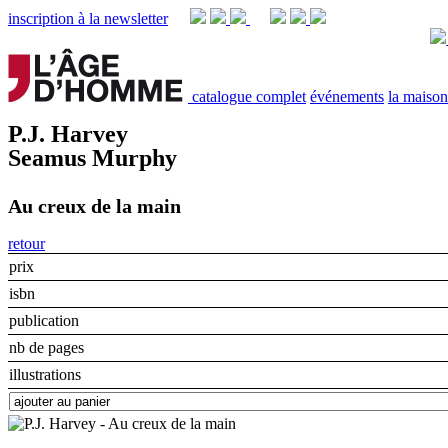
inscription à la newsletter
catalogue complet
événements
la maison
P.J. Harvey
Seamus Murphy
Au creux de la main
retour
prix
isbn
publication
nb de pages
illustrations